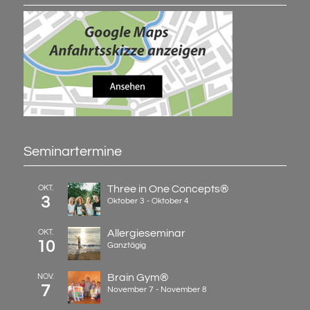
Seminartermine
Three in One Concepts®
OKT.
3
Oktober 3
-
Oktober 4
Allergieseminar
OKT.
10
Ganztägig
Brain Gym®
NOV.
7
November 7
-
November 8